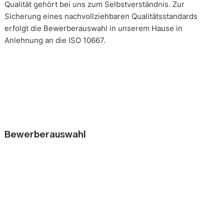
Qualität gehört bei uns zum Selbstverständnis. Zur
Sicherung eines nachvollziehbaren Qualitätsstandards
erfolgt die Bewerberauswahl in unserem Hause in
Anlehnung an die ISO 10667.
Bewerberauswahl
Wer neue Mitarbeiter einstellt, geht immer ein kleines Risiko
ein. Falsche Entscheidungen können teuer, nur schwer zu
korrigieren und manchmal mit negativen Konsequenzen
belastet sein. Nur eine gründliche Analyse der
Bewerbungsunterlagen und optimal vorbereitete
Bewerbergespräche reduzieren die Gefahr einer