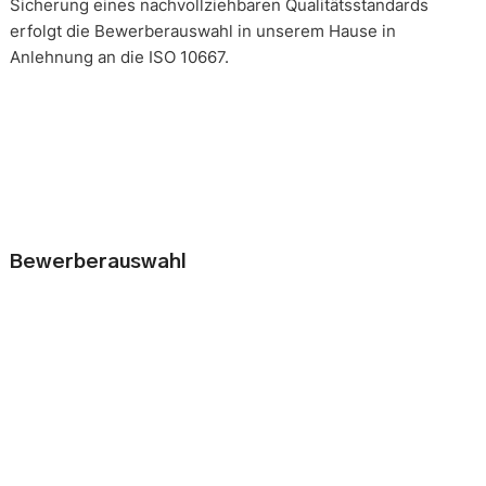
Sicherung eines nachvollziehbaren Qualitätsstandards
erfolgt die Bewerberauswahl in unserem Hause in
Anlehnung an die ISO 10667.
Bewerberauswahl
Wer neue Mitarbeiter einstellt, geht immer ein kleines Risiko
ein. Falsche Entscheidungen können teuer, nur schwer zu
korrigieren und manchmal mit negativen Konsequenzen
belastet sein. Nur eine gründliche Analyse der
Bewerbungsunterlagen und optimal vorbereitete
Bewerbergespräche reduzieren die Gefahr einer
Fehlbesetzung. Zur Sicherung eines nachvollziehbaren