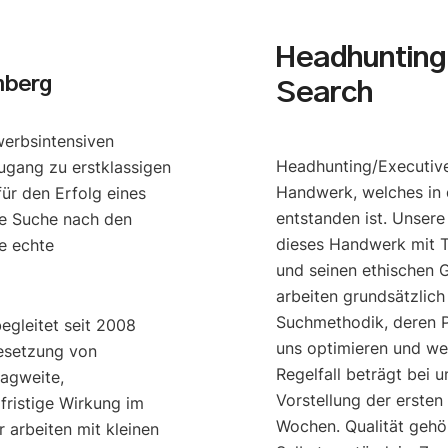
Headhunting 
mberg
Search
werbsintensiven
Headhunting/Executive
ugang zu erstklassigen
Handwerk, welches in 
ür den Erfolg eines
entstanden ist. Unser
e Suche nach den
dieses Handwerk mit T
e echte
und seinen ethischen G
arbeiten grundsätzlich
Suchmethodik, deren P
begleitet seit 2008
uns optimieren und we
esetzung von
Regelfall beträgt bei u
ragweite,
Vorstellung der ersten
gfristige Wirkung im
Wochen. Qualität gehö
 arbeiten mit kleinen