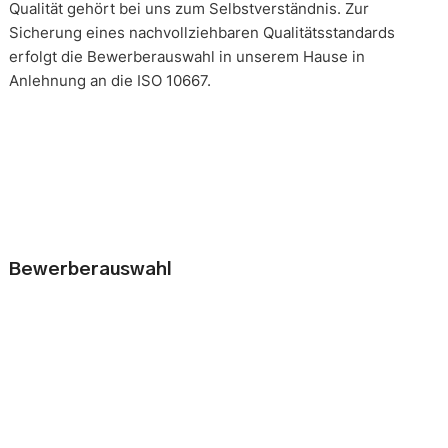
Qualität gehört bei uns zum Selbstverständnis. Zur
Sicherung eines nachvollziehbaren Qualitätsstandards
erfolgt die Bewerberauswahl in unserem Hause in
Anlehnung an die ISO 10667.
Bewerberauswahl
Wer neue Mitarbeiter einstellt, geht immer ein kleines Risiko
ein. Falsche Entscheidungen können teuer, nur schwer zu
korrigieren und manchmal mit negativen Konsequenzen
belastet sein. Nur eine gründliche Analyse der
Bewerbungsunterlagen und optimal vorbereitete
Bewerbergespräche reduzieren die Gefahr einer