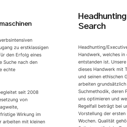
Headhunting 
umaschinen
Search
werbsintensiven
Headhunting/Executive
ugang zu erstklassigen
Handwerk, welches in 
ür den Erfolg eines
entstanden ist. Unser
e Suche nach den
dieses Handwerk mit T
e echte
und seinen ethischen G
arbeiten grundsätzlich
Suchmethodik, deren P
begleitet seit 2008
uns optimieren und we
esetzung von
Regelfall beträgt bei u
ragweite,
Vorstellung der ersten
gfristige Wirkung im
Wochen. Qualität gehö
 arbeiten mit kleinen