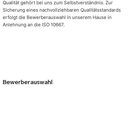
Qualität gehört bei uns zum Selbstverständnis. Zur
Sicherung eines nachvollziehbaren Qualitätsstandards
erfolgt die Bewerberauswahl in unserem Hause in
Anlehnung an die ISO 10667.
Bewerberauswahl
Wer neue Mitarbeiter einstellt, geht immer ein kleines Risiko
ein. Falsche Entscheidungen können teuer, nur schwer zu
korrigieren und manchmal mit negativen Konsequenzen
belastet sein. Nur eine gründliche Analyse der
Bewerbungsunterlagen und optimal vorbereitete
Bewerbergespräche reduzieren die Gefahr einer