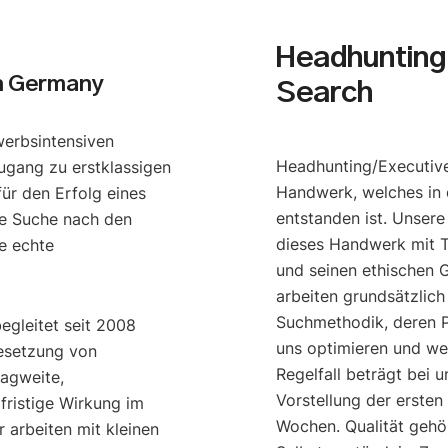
Headhunting 
h Germany
Search
werbsintensiven
Headhunting/Executive
ugang zu erstklassigen
Handwerk, welches in 
ür den Erfolg eines
entstanden ist. Unser
e Suche nach den
dieses Handwerk mit T
e echte
und seinen ethischen G
arbeiten grundsätzlich
Suchmethodik, deren P
begleitet seit 2008
uns optimieren und we
esetzung von
Regelfall beträgt bei u
ragweite,
Vorstellung der ersten
gfristige Wirkung im
Wochen. Qualität gehö
 arbeiten mit kleinen