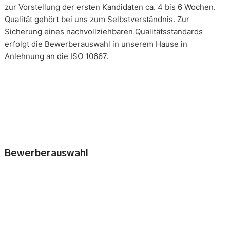
zur Vorstellung der ersten Kandidaten ca. 4 bis 6 Wochen.
Qualität gehört bei uns zum Selbstverständnis. Zur
Sicherung eines nachvollziehbaren Qualitätsstandards
erfolgt die Bewerberauswahl in unserem Hause in
Anlehnung an die ISO 10667.
Bewerberauswahl
Wer neue Mitarbeiter einstellt, geht immer ein kleines Risiko
ein. Falsche Entscheidungen können teuer, nur schwer zu
korrigieren und manchmal mit negativen Konsequenzen
belastet sein. Nur eine gründliche Analyse der
Bewerbungsunterlagen und optimal vorbereitete