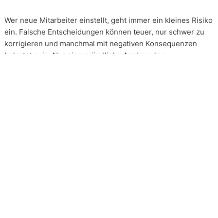
Wer neue Mitarbeiter einstellt, geht immer ein kleines Risiko
ein. Falsche Entscheidungen können teuer, nur schwer zu
korrigieren und manchmal mit negativen Konsequenzen
belastet sein. Nur eine gründliche Analyse der
Bewerbungsunterlagen und optimal vorbereitete
Bewerbergespräche reduzieren die Gefahr einer
Fehlbesetzung. Zur Sicherung eines nachvollziehbaren
Qualitätsstandards trifft People & Projects die
Bewerberauswahl immer in Anlehnung an die DIN 33430.
Honorar
Die Beauftragung eines solchen Mandats erfolgt immer auf
Basis eines festgeschriebenen Gesamthonorars. Die
Honorarverteilung erfolgt nach der, in unserer Branche
üblichen, Drittelregelung. 1/3 nach Auftragserteilung, 2/3
nach persönlichem Kennenlernen eines Kandidaten, 3/3 bei