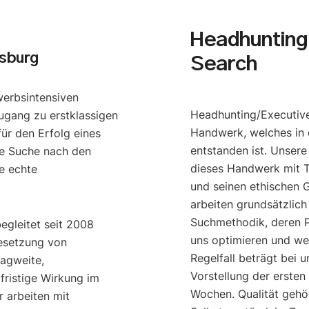
Headhunting 
sburg
Search
werbsintensiven
Headhunting/Executive
ugang zu erstklassigen
Handwerk, welches in 
ür den Erfolg eines
entstanden ist. Unser
e Suche nach den
dieses Handwerk mit T
e echte
und seinen ethischen G
arbeiten grundsätzlich
Suchmethodik, deren P
begleitet seit 2008
uns optimieren und we
esetzung von
Regelfall beträgt bei u
ragweite,
Vorstellung der ersten
gfristige Wirkung im
Wochen. Qualität gehö
 arbeiten mit