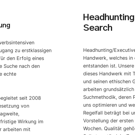
Headhunting 
hung
Search
werbsintensiven
Headhunting/Executive
ugang zu erstklassigen
Handwerk, welches in 
ür den Erfolg eines
entstanden ist. Unser
e Suche nach den
dieses Handwerk mit T
e echte
und seinen ethischen G
arbeiten grundsätzlich
Suchmethodik, deren P
begleitet seit 2008
uns optimieren und we
esetzung von
Regelfall beträgt bei u
ragweite,
Vorstellung der ersten
gfristige Wirkung im
Wochen. Qualität gehö
 arbeiten mit