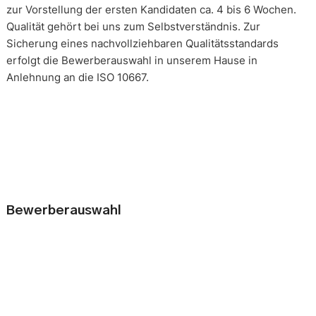
zur Vorstellung der ersten Kandidaten ca. 4 bis 6 Wochen.
Qualität gehört bei uns zum Selbstverständnis. Zur
Sicherung eines nachvollziehbaren Qualitätsstandards
erfolgt die Bewerberauswahl in unserem Hause in
Anlehnung an die ISO 10667.
Bewerberauswahl
Wer neue Mitarbeiter einstellt, geht immer ein kleines Risiko
ein. Falsche Entscheidungen können teuer, nur schwer zu
korrigieren und manchmal mit negativen Konsequenzen
belastet sein. Nur eine gründliche Analyse der
Bewerbungsunterlagen und optimal vorbereitete