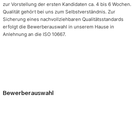
zur Vorstellung der ersten Kandidaten ca. 4 bis 6 Wochen.
Qualität gehört bei uns zum Selbstverständnis. Zur
Sicherung eines nachvollziehbaren Qualitätsstandards
erfolgt die Bewerberauswahl in unserem Hause in
Anlehnung an die ISO 10667.
Bewerberauswahl
Wer neue Mitarbeiter einstellt, geht immer ein kleines Risiko
ein. Falsche Entscheidungen können teuer, nur schwer zu
korrigieren und manchmal mit negativen Konsequenzen
belastet sein. Nur eine gründliche Analyse der
Bewerbungsunterlagen und optimal vorbereitete