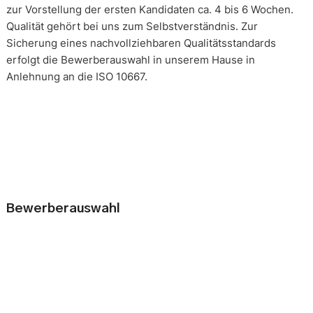
zur Vorstellung der ersten Kandidaten ca. 4 bis 6 Wochen.
Qualität gehört bei uns zum Selbstverständnis. Zur
Sicherung eines nachvollziehbaren Qualitätsstandards
erfolgt die Bewerberauswahl in unserem Hause in
Anlehnung an die ISO 10667.
Bewerberauswahl
Wer neue Mitarbeiter einstellt, geht immer ein kleines Risiko
ein. Falsche Entscheidungen können teuer, nur schwer zu
korrigieren und manchmal mit negativen Konsequenzen
belastet sein. Nur eine gründliche Analyse der
Bewerbungsunterlagen und optimal vorbereitete