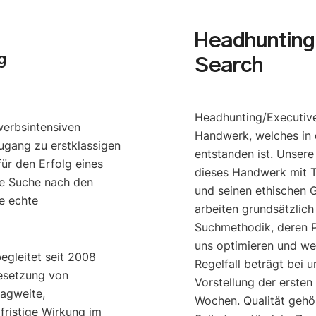
Headhunting 
g
Search
Headhunting/Executive
werbsintensiven
Handwerk, welches in 
ugang zu erstklassigen
entstanden ist. Unser
ür den Erfolg eines
dieses Handwerk mit T
e Suche nach den
und seinen ethischen G
e echte
arbeiten grundsätzlich
Suchmethodik, deren P
uns optimieren und we
begleitet seit 2008
Regelfall beträgt bei u
esetzung von
Vorstellung der ersten
ragweite,
Wochen. Qualität gehö
gfristige Wirkung im