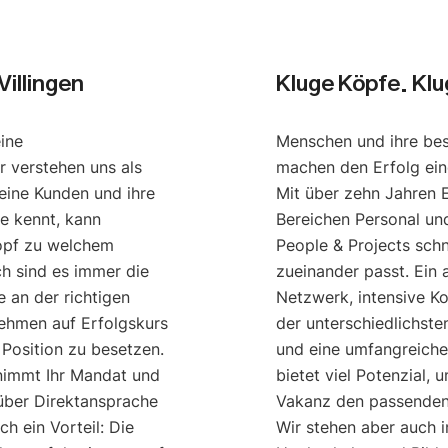
illingen
Kluge Köpfe. Kl
eine
Menschen und ihre be
r verstehen uns als
machen den Erfolg ei
eine Kunden und ihre
Mit über zehn Jahren 
e kennt, kann
Bereichen Personal u
opf zu welchem
People & Projects schn
ch sind es immer die
zueinander passt. Ein
 an der richtigen
Netzwerk, intensive K
nehmen auf Erfolgskurs
der unterschiedlichst
 Position zu besetzen.
und eine umfangreich
nimmt Ihr Mandat und
bietet viel Potenzial, 
 über Direktansprache
Vakanz den passenden 
h ein Vorteil: Die
Wir stehen aber auch 