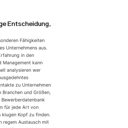
uge Entscheidung.
sonderen Fähigkeiten
nes Unternehmens aus.
Erfahrung in den
nd Management kann
ell analysieren wer
 ausgedehntes
ontakte zu Unternehmen
en Branchen und Größen,
e Bewerberdatenbank
um für jede Art von
klugen Kopf zu finden.
in regem Austausch mit