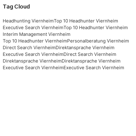
Tag Cloud
Headhunting Viernheim
Top 10 Headhunter Viernheim
Executive Search Viernheim
Top 10 Headhunter Viernheim
Interim Management Viernheim
Top 10 Headhunter Viernheim
Personalberatung Viernheim
Direct Search Viernheim
Direktansprache Viernheim
Executive Search Viernheim
Direct Search Viernheim
Direktansprache Viernheim
Direktansprache Viernheim
Executive Search Viernheim
Executive Search Viernheim
Executive Search Viernheim
Executive Search Viernheim
Top 10 Headhunter Viernheim
Top 10 Headhunter Viernheim
Top 10 Headhunter Viernheim
Top 10 Headhunter Viernheim
Headhunting Viernheim
Headhunting Viernheim
Headhunting Viernheim
Interim Management Viernheim
Personalberater Viernheim
Top 10 Headhunter Viernheim
Interim Management Viernheim
Interim Management Viernheim
Top 10 Headhunter Viernheim
Headhunting Viernheim
Executive Search Viernheim
Personalberatung Viernheim