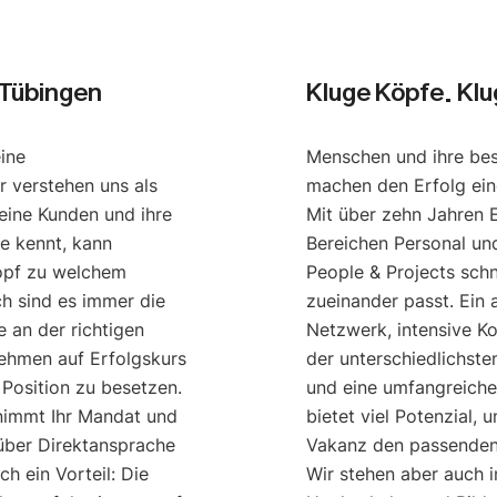
 Tübingen
Kluge Köpfe. Kl
eine
Menschen und ihre be
r verstehen uns als
machen den Erfolg ei
eine Kunden und ihre
Mit über zehn Jahren 
e kennt, kann
Bereichen Personal u
opf zu welchem
People & Projects schn
ch sind es immer die
zueinander passt. Ein
 an der richtigen
Netzwerk, intensive K
nehmen auf Erfolgskurs
der unterschiedlichst
 Position zu besetzen.
und eine umfangreich
nimmt Ihr Mandat und
bietet viel Potenzial, 
 über Direktansprache
Vakanz den passenden 
h ein Vorteil: Die
Wir stehen aber auch 