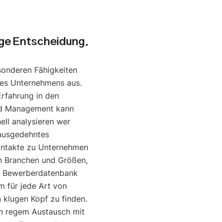
uge Entscheidung.
sonderen Fähigkeiten
nes Unternehmens aus.
Erfahrung in den
nd Management kann
ell analysieren wer
 ausgedehntes
ontakte zu Unternehmen
en Branchen und Größen,
e Bewerberdatenbank
um für jede Art von
klugen Kopf zu finden.
in regem Austausch mit