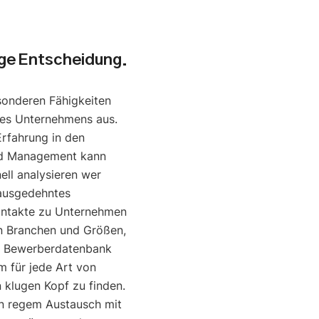
uge Entscheidung.
sonderen Fähigkeiten
nes Unternehmens aus.
Erfahrung in den
nd Management kann
ell analysieren wer
 ausgedehntes
ontakte zu Unternehmen
en Branchen und Größen,
e Bewerberdatenbank
um für jede Art von
klugen Kopf zu finden.
in regem Austausch mit