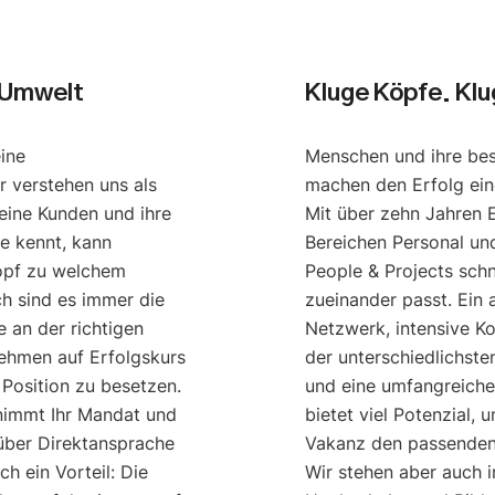
 Umwelt
Kluge Köpfe. Kl
eine
Menschen und ihre be
r verstehen uns als
machen den Erfolg ei
eine Kunden und ihre
Mit über zehn Jahren 
e kennt, kann
Bereichen Personal u
opf zu welchem
People & Projects schn
ch sind es immer die
zueinander passt. Ein
 an der richtigen
Netzwerk, intensive K
nehmen auf Erfolgskurs
der unterschiedlichst
 Position zu besetzen.
und eine umfangreich
nimmt Ihr Mandat und
bietet viel Potenzial, 
 über Direktansprache
Vakanz den passenden 
h ein Vorteil: Die
Wir stehen aber auch 