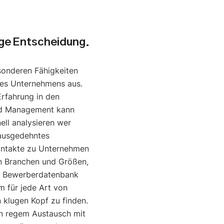
uge Entscheidung.
sonderen Fähigkeiten
nes Unternehmens aus.
Erfahrung in den
nd Management kann
ell analysieren wer
 ausgedehntes
ontakte zu Unternehmen
en Branchen und Größen,
e Bewerberdatenbank
um für jede Art von
klugen Kopf zu finden.
in regem Austausch mit