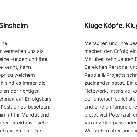
 Sinsheim
Kluge Köpfe. Kl
eine
Menschen und ihre be
r verstehen uns als
machen den Erfolg ei
eine Kunden und ihre
Mit über zehn Jahren 
e kennt, kann
Bereichen Personal u
opf zu welchem
People & Projects schn
ch sind es immer die
zueinander passt. Ein
 an der richtigen
Netzwerk, intensive K
nehmen auf Erfolgskurs
der unterschiedlichst
 Position zu besetzen.
und eine umfangreich
nimmt Ihr Mandat und
bietet viel Potenzial, 
 über Direktansprache
Vakanz den passenden 
h ein Vorteil: Die
Wir stehen aber auch 