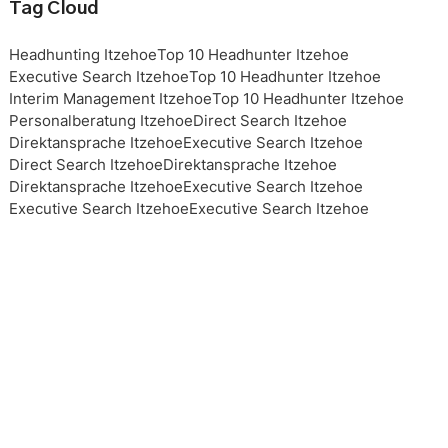
Tag Cloud
Headhunting Itzehoe
Top 10 Headhunter Itzehoe
Executive Search Itzehoe
Top 10 Headhunter Itzehoe
Interim Management Itzehoe
Top 10 Headhunter Itzehoe
Personalberatung Itzehoe
Direct Search Itzehoe
Direktansprache Itzehoe
Executive Search Itzehoe
Direct Search Itzehoe
Direktansprache Itzehoe
Direktansprache Itzehoe
Executive Search Itzehoe
Executive Search Itzehoe
Executive Search Itzehoe
Executive Search Itzehoe
Top 10 Headhunter Itzehoe
Top 10 Headhunter Itzehoe
Top 10 Headhunter Itzehoe
Top 10 Headhunter Itzehoe
Headhunting Itzehoe
Headhunting Itzehoe
Headhunting Itzehoe
Interim Management Itzehoe
Personalberater Itzehoe
Top 10 Headhunter Itzehoe
Interim Management Itzehoe
Interim Management Itzehoe
Top 10 Headhunter Itzehoe
Headhunting Itzehoe
Executive Search Itzehoe
Personalberatung Itzehoe
Personalberatung Itzehoe
Personalberatung Itzehoe
Personalberatung Itzehoe