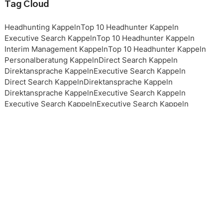
Tag Cloud
Headhunting Kappeln
Top 10 Headhunter Kappeln
Executive Search Kappeln
Top 10 Headhunter Kappeln
Interim Management Kappeln
Top 10 Headhunter Kappeln
Personalberatung Kappeln
Direct Search Kappeln
Direktansprache Kappeln
Executive Search Kappeln
Direct Search Kappeln
Direktansprache Kappeln
Direktansprache Kappeln
Executive Search Kappeln
Executive Search Kappeln
Executive Search Kappeln
Executive Search Kappeln
Top 10 Headhunter Kappeln
Top 10 Headhunter Kappeln
Top 10 Headhunter Kappeln
Top 10 Headhunter Kappeln
Headhunting Kappeln
Headhunting Kappeln
Headhunting Kappeln
Interim Management Kappeln
Personalberater Kappeln
Top 10 Headhunter Kappeln
Interim Management Kappeln
Interim Management Kappeln
Top 10 Headhunter Kappeln
Headhunting Kappeln
Executive Search Kappeln
Personalberatung Kappeln
Personalberatung Kappeln
Personalberatung Kappeln
Personalberatung Kappeln