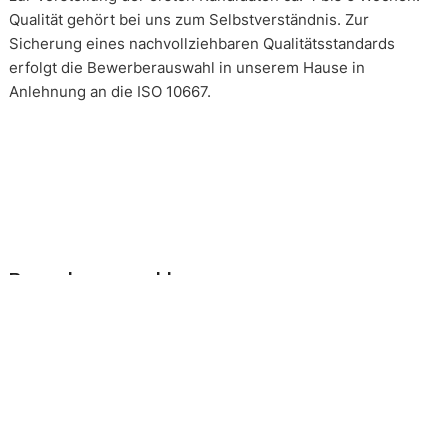
Qualität gehört bei uns zum Selbstverständnis. Zur
Sicherung eines nachvollziehbaren Qualitätsstandards
erfolgt die Bewerberauswahl in unserem Hause in
Anlehnung an die ISO 10667.
Bewerberauswahl
Wer neue Mitarbeiter einstellt, geht immer ein kleines Risiko
ein. Falsche Entscheidungen können teuer, nur schwer zu
korrigieren und manchmal mit negativen Konsequenzen
belastet sein. Nur eine gründliche Analyse der
Bewerbungsunterlagen und optimal vorbereitete