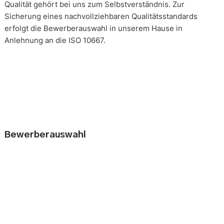
Qualität gehört bei uns zum Selbstverständnis. Zur
Sicherung eines nachvollziehbaren Qualitätsstandards
erfolgt die Bewerberauswahl in unserem Hause in
Anlehnung an die ISO 10667.
Bewerberauswahl
Wer neue Mitarbeiter einstellt, geht immer ein kleines Risiko
ein. Falsche Entscheidungen können teuer, nur schwer zu
korrigieren und manchmal mit negativen Konsequenzen
belastet sein. Nur eine gründliche Analyse der
Bewerbungsunterlagen und optimal vorbereitete
Bewerbergespräche reduzieren die Gefahr einer