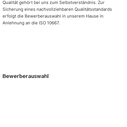
Qualität gehört bei uns zum Selbstverständnis. Zur
Sicherung eines nachvollziehbaren Qualitätsstandards
erfolgt die Bewerberauswahl in unserem Hause in
Anlehnung an die ISO 10667.
Bewerberauswahl
Wer neue Mitarbeiter einstellt, geht immer ein kleines Risiko
ein. Falsche Entscheidungen können teuer, nur schwer zu
korrigieren und manchmal mit negativen Konsequenzen
belastet sein. Nur eine gründliche Analyse der
Bewerbungsunterlagen und optimal vorbereitete
Bewerbergespräche reduzieren die Gefahr einer