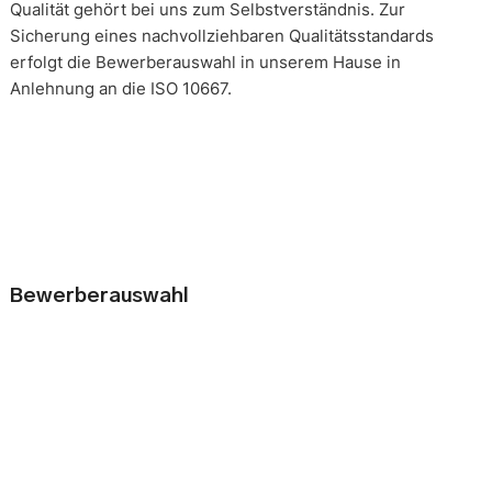
Qualität gehört bei uns zum Selbstverständnis. Zur
Sicherung eines nachvollziehbaren Qualitätsstandards
erfolgt die Bewerberauswahl in unserem Hause in
Anlehnung an die ISO 10667.
Bewerberauswahl
Wer neue Mitarbeiter einstellt, geht immer ein kleines Risiko
ein. Falsche Entscheidungen können teuer, nur schwer zu
korrigieren und manchmal mit negativen Konsequenzen
belastet sein. Nur eine gründliche Analyse der
Bewerbungsunterlagen und optimal vorbereitete
Bewerbergespräche reduzieren die Gefahr einer