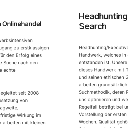
Headhunting 
 Onlinehandel
Search
werbsintensiven
Headhunting/Executive
ugang zu erstklassigen
Handwerk, welches in 
ür den Erfolg eines
entstanden ist. Unser
e Suche nach den
dieses Handwerk mit T
e echte
und seinen ethischen G
arbeiten grundsätzlich
Suchmethodik, deren P
begleitet seit 2008
uns optimieren und we
esetzung von
Regelfall beträgt bei u
ragweite,
Vorstellung der ersten
gfristige Wirkung im
Wochen. Qualität gehö
 arbeiten mit kleinen