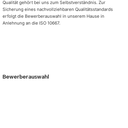
Qualität gehört bei uns zum Selbstverständnis. Zur
Sicherung eines nachvollziehbaren Qualitätsstandards
erfolgt die Bewerberauswahl in unserem Hause in
Anlehnung an die ISO 10667.
Bewerberauswahl
Wer neue Mitarbeiter einstellt, geht immer ein kleines Risiko
ein. Falsche Entscheidungen können teuer, nur schwer zu
korrigieren und manchmal mit negativen Konsequenzen
belastet sein. Nur eine gründliche Analyse der
Bewerbungsunterlagen und optimal vorbereitete
Bewerbergespräche reduzieren die Gefahr einer