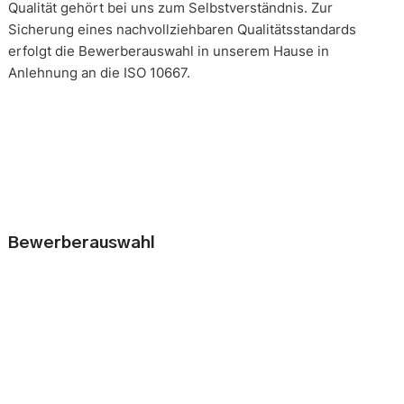
Qualität gehört bei uns zum Selbstverständnis. Zur
Sicherung eines nachvollziehbaren Qualitätsstandards
erfolgt die Bewerberauswahl in unserem Hause in
Anlehnung an die ISO 10667.
Bewerberauswahl
Wer neue Mitarbeiter einstellt, geht immer ein kleines Risiko
ein. Falsche Entscheidungen können teuer, nur schwer zu
korrigieren und manchmal mit negativen Konsequenzen
belastet sein. Nur eine gründliche Analyse der
Bewerbungsunterlagen und optimal vorbereitete
Bewerbergespräche reduzieren die Gefahr einer