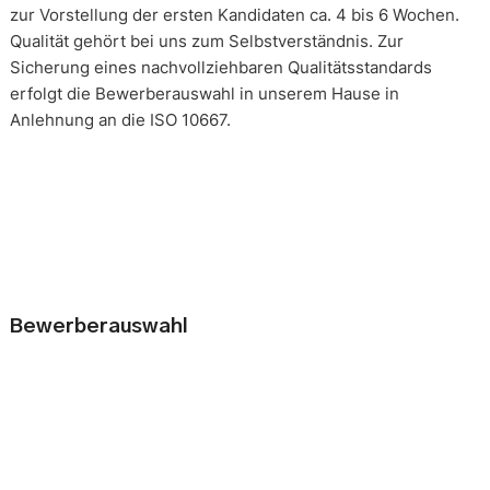
zur Vorstellung der ersten Kandidaten ca. 4 bis 6 Wochen.
Qualität gehört bei uns zum Selbstverständnis. Zur
Sicherung eines nachvollziehbaren Qualitätsstandards
erfolgt die Bewerberauswahl in unserem Hause in
Anlehnung an die ISO 10667.
Bewerberauswahl
Wer neue Mitarbeiter einstellt, geht immer ein kleines Risiko
ein. Falsche Entscheidungen können teuer, nur schwer zu
korrigieren und manchmal mit negativen Konsequenzen
belastet sein. Nur eine gründliche Analyse der
Bewerbungsunterlagen und optimal vorbereitete