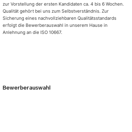
zur Vorstellung der ersten Kandidaten ca. 4 bis 6 Wochen.
Qualität gehört bei uns zum Selbstverständnis. Zur
Sicherung eines nachvollziehbaren Qualitätsstandards
erfolgt die Bewerberauswahl in unserem Hause in
Anlehnung an die ISO 10667.
Bewerberauswahl
Wer neue Mitarbeiter einstellt, geht immer ein kleines Risiko
ein. Falsche Entscheidungen können teuer, nur schwer zu
korrigieren und manchmal mit negativen Konsequenzen
belastet sein. Nur eine gründliche Analyse der
Bewerbungsunterlagen und optimal vorbereitete