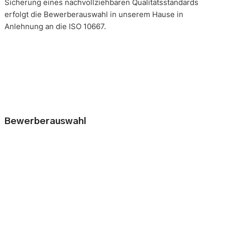
Sicherung eines nachvollziehbaren Qualitätsstandards
erfolgt die Bewerberauswahl in unserem Hause in
Anlehnung an die ISO 10667.
Bewerberauswahl
Wer neue Mitarbeiter einstellt, geht immer ein kleines Risiko
ein. Falsche Entscheidungen können teuer, nur schwer zu
korrigieren und manchmal mit negativen Konsequenzen
belastet sein. Nur eine gründliche Analyse der
Bewerbungsunterlagen und optimal vorbereitete
Bewerbergespräche reduzieren die Gefahr einer
Fehlbesetzung. Zur Sicherung eines nachvollziehbaren