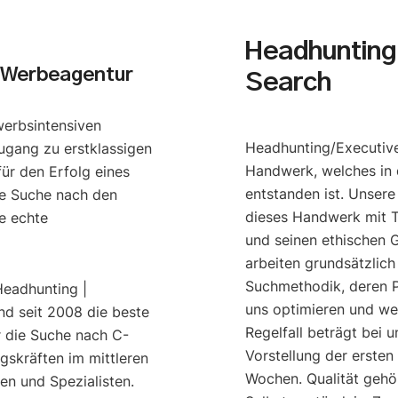
Headhunting 
 Werbeagentur
Search
werbsintensiven
Headhunting/Executive
ugang zu erstklassigen
Handwerk, welches in 
ür den Erfolg eines
entstanden ist. Unser
e Suche nach den
dieses Handwerk mit T
e echte
und seinen ethischen G
arbeiten grundsätzlich
Suchmethodik, deren P
Headhunting |
uns optimieren und we
nd seit 2008 die beste
Regelfall beträgt bei u
r die Suche nach C-
Vorstellung der ersten
gskräften im mittleren
Wochen. Qualität gehö
n und Spezialisten.