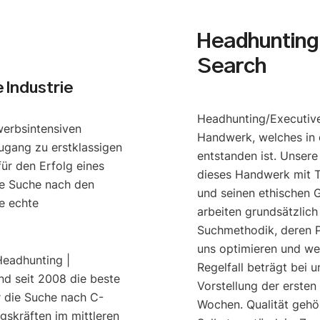
Headhunting 
Search
 Industrie
Headhunting/Executive
werbsintensiven
Handwerk, welches in 
ugang zu erstklassigen
entstanden ist. Unser
ür den Erfolg eines
dieses Handwerk mit T
e Suche nach den
und seinen ethischen G
e echte
arbeiten grundsätzlich
Suchmethodik, deren P
uns optimieren und we
Headhunting |
Regelfall beträgt bei u
nd seit 2008 die beste
Vorstellung der ersten
r die Suche nach C-
Wochen. Qualität gehö
gskräften im mittleren