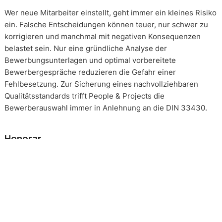
Wer neue Mitarbeiter einstellt, geht immer ein kleines Risiko
ein. Falsche Entscheidungen können teuer, nur schwer zu
korrigieren und manchmal mit negativen Konsequenzen
belastet sein. Nur eine gründliche Analyse der
Bewerbungsunterlagen und optimal vorbereitete
Bewerbergespräche reduzieren die Gefahr einer
Fehlbesetzung. Zur Sicherung eines nachvollziehbaren
Qualitätsstandards trifft People & Projects die
Bewerberauswahl immer in Anlehnung an die DIN 33430.
Honorar
Die Beauftragung eines solchen Mandats erfolgt immer auf
Basis eines festgeschriebenen Gesamthonorars. Die
Honorarverteilung erfolgt nach der, in unserer Branche
üblichen, Drittelregelung. 1/3 nach Auftragserteilung, 2/3
nach persönlichem Kennenlernen eines Kandidaten, 3/3 bei