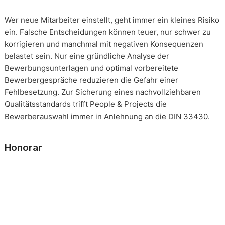
Wer neue Mitarbeiter einstellt, geht immer ein kleines Risiko
ein. Falsche Entscheidungen können teuer, nur schwer zu
korrigieren und manchmal mit negativen Konsequenzen
belastet sein. Nur eine gründliche Analyse der
Bewerbungsunterlagen und optimal vorbereitete
Bewerbergespräche reduzieren die Gefahr einer
Fehlbesetzung. Zur Sicherung eines nachvollziehbaren
Qualitätsstandards trifft People & Projects die
Bewerberauswahl immer in Anlehnung an die DIN 33430.
Honorar
Die Beauftragung eines solchen Mandats erfolgt immer auf
Basis eines festgeschriebenen Gesamthonorars. Die
Honorarverteilung erfolgt nach der, in unserer Branche
üblichen, Drittelregelung. 1/3 nach Auftragserteilung, 2/3
nach persönlichem Kennenlernen eines Kandidaten, 3/3 bei