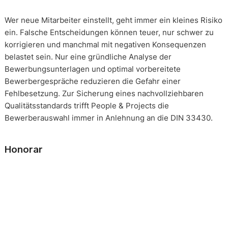
Wer neue Mitarbeiter einstellt, geht immer ein kleines Risiko
ein. Falsche Entscheidungen können teuer, nur schwer zu
korrigieren und manchmal mit negativen Konsequenzen
belastet sein. Nur eine gründliche Analyse der
Bewerbungsunterlagen und optimal vorbereitete
Bewerbergespräche reduzieren die Gefahr einer
Fehlbesetzung. Zur Sicherung eines nachvollziehbaren
Qualitätsstandards trifft People & Projects die
Bewerberauswahl immer in Anlehnung an die DIN 33430.
Honorar
Die Beauftragung eines solchen Mandats erfolgt immer auf
Basis eines festgeschriebenen Gesamthonorars. Die
Honorarverteilung erfolgt nach der, in unserer Branche
üblichen, Drittelregelung. 1/3 nach Auftragserteilung, 2/3
nach persönlichem Kennenlernen eines Kandidaten, 3/3 bei