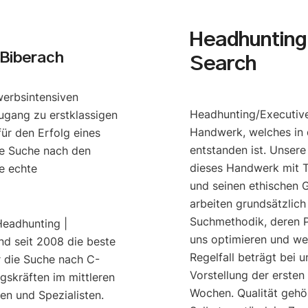
Headhunting 
 Biberach
Search
werbsintensiven
Headhunting/Executive
ugang zu erstklassigen
Handwerk, welches in 
ür den Erfolg eines
entstanden ist. Unser
e Suche nach den
dieses Handwerk mit T
e echte
und seinen ethischen G
arbeiten grundsätzlich
Suchmethodik, deren P
Headhunting |
uns optimieren und we
nd seit 2008 die beste
Regelfall beträgt bei u
r die Suche nach C-
Vorstellung der ersten
gskräften im mittleren
Wochen. Qualität gehö
n und Spezialisten.