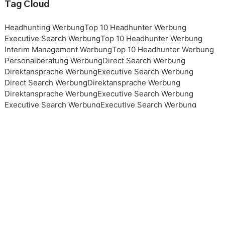
Tag Cloud
Headhunting Werbung
Top 10 Headhunter Werbung
Executive Search Werbung
Top 10 Headhunter Werbung
Interim Management Werbung
Top 10 Headhunter Werbung
Personalberatung Werbung
Direct Search Werbung
Direktansprache Werbung
Executive Search Werbung
Direct Search Werbung
Direktansprache Werbung
Direktansprache Werbung
Executive Search Werbung
Executive Search Werbung
Executive Search Werbung
Executive Search Werbung
Top 10 Headhunter Werbung
Top 10 Headhunter Werbung
Top 10 Headhunter Werbung
Top 10 Headhunter Werbung
Headhunting Werbung
Headhunting Werbung
Headhunting Werbung
Interim Management Werbung
Personalberater Werbung
Top 10 Headhunter Werbung
Interim Management Werbung
Interim Management Werbung
Top 10 Headhunter Werbung
Headhunting Werbung
Executive Search Werbung
Personalberatung Werbung
Personalberatung Werbung
Personalberatung Werbung
Personalberatung Werbung