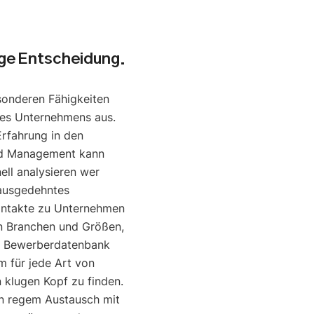
uge Entscheidung.
sonderen Fähigkeiten
nes Unternehmens aus.
Erfahrung in den
nd Management kann
ell analysieren wer
 ausgedehntes
ontakte zu Unternehmen
en Branchen und Größen,
e Bewerberdatenbank
um für jede Art von
klugen Kopf zu finden.
in regem Austausch mit