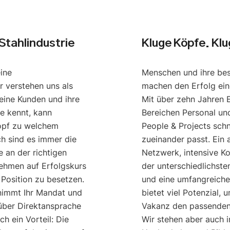
Stahlindustrie
Kluge Köpfe. Kl
eine
Menschen und ihre be
r verstehen uns als
machen den Erfolg ei
eine Kunden und ihre
Mit über zehn Jahren 
e kennt, kann
Bereichen Personal u
opf zu welchem
People & Projects schn
ch sind es immer die
zueinander passt. Ein
 an der richtigen
Netzwerk, intensive K
nehmen auf Erfolgskurs
der unterschiedlichst
 Position zu besetzen.
und eine umfangreich
nimmt Ihr Mandat und
bietet viel Potenzial, 
 über Direktansprache
Vakanz den passenden 
h ein Vorteil: Die
Wir stehen aber auch 