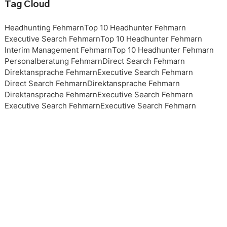
Tag Cloud
Headhunting Fehmarn
Top 10 Headhunter Fehmarn
Executive Search Fehmarn
Top 10 Headhunter Fehmarn
Interim Management Fehmarn
Top 10 Headhunter Fehmarn
Personalberatung Fehmarn
Direct Search Fehmarn
Direktansprache Fehmarn
Executive Search Fehmarn
Direct Search Fehmarn
Direktansprache Fehmarn
Direktansprache Fehmarn
Executive Search Fehmarn
Executive Search Fehmarn
Executive Search Fehmarn
Executive Search Fehmarn
Top 10 Headhunter Fehmarn
Top 10 Headhunter Fehmarn
Top 10 Headhunter Fehmarn
Top 10 Headhunter Fehmarn
Headhunting Fehmarn
Headhunting Fehmarn
Headhunting Fehmarn
Interim Management Fehmarn
Personalberater Fehmarn
Top 10 Headhunter Fehmarn
Interim Management Fehmarn
Interim Management Fehmarn
Top 10 Headhunter Fehmarn
Headhunting Fehmarn
Executive Search Fehmarn
Personalberatung Fehmarn
Personalberatung Fehmarn
Personalberatung Fehmarn
Personalberatung Fehmarn