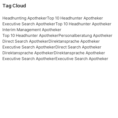
Tag Cloud
Headhunting Apotheker
Top 10 Headhunter Apotheker
Executive Search Apotheker
Top 10 Headhunter Apotheker
Interim Management Apotheker
Top 10 Headhunter Apotheker
Personalberatung Apotheker
Direct Search Apotheker
Direktansprache Apotheker
Executive Search Apotheker
Direct Search Apotheker
Direktansprache Apotheker
Direktansprache Apotheker
Executive Search Apotheker
Executive Search Apotheker
Executive Search Apotheker
Executive Search Apotheker
Top 10 Headhunter Apotheker
Top 10 Headhunter Apotheker
Top 10 Headhunter Apotheker
Top 10 Headhunter Apotheker
Headhunting Apotheker
Headhunting Apotheker
Headhunting Apotheker
Interim Management Apotheker
Personalberater Apotheker
Top 10 Headhunter Apotheker
Interim Management Apotheker
Interim Management Apotheker
Top 10 Headhunter Apotheker
Headhunting Apotheker
Executive Search Apotheker
Personalberatung Apotheker