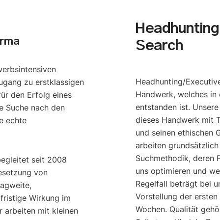
Headhunting 
arma
Search
werbsintensiven
Headhunting/Executive
ugang zu erstklassigen
Handwerk, welches in 
ür den Erfolg eines
entstanden ist. Unser
e Suche nach den
dieses Handwerk mit T
e echte
und seinen ethischen G
arbeiten grundsätzlich
Suchmethodik, deren P
begleitet seit 2008
uns optimieren und we
esetzung von
Regelfall beträgt bei u
ragweite,
Vorstellung der ersten
gfristige Wirkung im
Wochen. Qualität gehö
 arbeiten mit kleinen