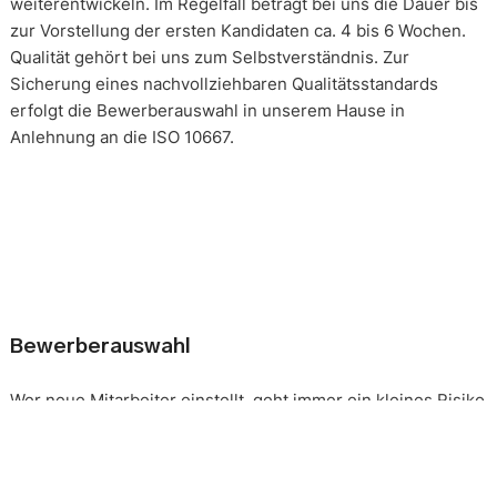
weiterentwickeln. Im Regelfall beträgt bei uns die Dauer bis
zur Vorstellung der ersten Kandidaten ca. 4 bis 6 Wochen.
Qualität gehört bei uns zum Selbstverständnis. Zur
Sicherung eines nachvollziehbaren Qualitätsstandards
erfolgt die Bewerberauswahl in unserem Hause in
Anlehnung an die ISO 10667.
Bewerberauswahl
Wer neue Mitarbeiter einstellt, geht immer ein kleines Risiko
ein. Falsche Entscheidungen können teuer, nur schwer zu
korrigieren und manchmal mit negativen Konsequenzen
belastet sein. Nur eine gründliche Analyse der