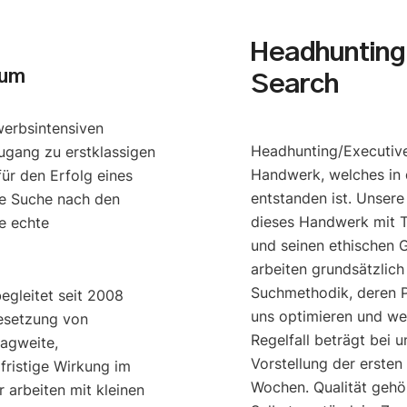
Headhunting 
sum
Search
werbsintensiven
Headhunting/Executive
ugang zu erstklassigen
Handwerk, welches in 
ür den Erfolg eines
entstanden ist. Unser
e Suche nach den
dieses Handwerk mit T
e echte
und seinen ethischen G
arbeiten grundsätzlich
Suchmethodik, deren P
begleitet seit 2008
uns optimieren und we
esetzung von
Regelfall beträgt bei u
ragweite,
Vorstellung der ersten
gfristige Wirkung im
Wochen. Qualität gehö
 arbeiten mit kleinen