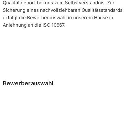
Qualität gehört bei uns zum Selbstverständnis. Zur
Sicherung eines nachvollziehbaren Qualitätsstandards
erfolgt die Bewerberauswahl in unserem Hause in
Anlehnung an die ISO 10667.
Bewerberauswahl
Wer neue Mitarbeiter einstellt, geht immer ein kleines Risiko
ein. Falsche Entscheidungen können teuer, nur schwer zu
korrigieren und manchmal mit negativen Konsequenzen
belastet sein. Nur eine gründliche Analyse der
Bewerbungsunterlagen und optimal vorbereitete
Bewerbergespräche reduzieren die Gefahr einer