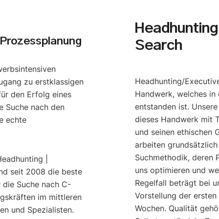
Headhunting 
 Prozessplanung
Search
werbsintensiven
Headhunting/Executive
ugang zu erstklassigen
Handwerk, welches in 
ür den Erfolg eines
entstanden ist. Unser
e Suche nach den
dieses Handwerk mit T
e echte
und seinen ethischen G
arbeiten grundsätzlich
Suchmethodik, deren P
Headhunting |
uns optimieren und we
nd seit 2008 die beste
Regelfall beträgt bei u
r die Suche nach C-
Vorstellung der ersten
gskräften im mittleren
Wochen. Qualität gehö
n und Spezialisten.