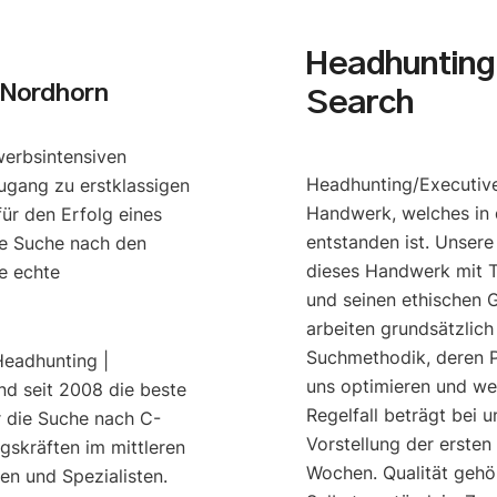
Headhunting 
 Nordhorn
Search
werbsintensiven
Headhunting/Executive
ugang zu erstklassigen
Handwerk, welches in 
ür den Erfolg eines
entstanden ist. Unser
e Suche nach den
dieses Handwerk mit T
e echte
und seinen ethischen G
arbeiten grundsätzlich
Suchmethodik, deren P
Headhunting |
uns optimieren und we
nd seit 2008 die beste
Regelfall beträgt bei u
r die Suche nach C-
Vorstellung der ersten
gskräften im mittleren
Wochen. Qualität gehö
n und Spezialisten.