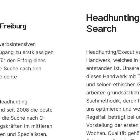
Headhunting 
Freiburg
Search
werbsintensiven
Headhunting/Executive
ugang zu erstklassigen
Handwerk, welches in 
ür den Erfolg eines
entstanden ist. Unser
e Suche nach den
dieses Handwerk mit T
e echte
und seinen ethischen G
arbeiten grundsätzlich
Suchmethodik, deren P
Headhunting |
uns optimieren und we
nd seit 2008 die beste
Regelfall beträgt bei u
r die Suche nach C-
Vorstellung der ersten
gskräften im mittleren
Wochen. Qualität gehö
n und Spezialisten.