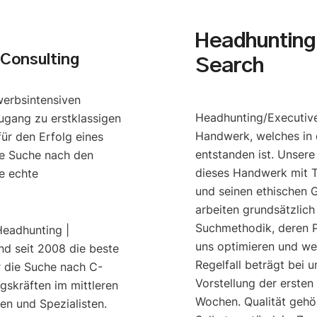
Headhunting 
Consulting
Search
werbsintensiven
Headhunting/Executive
ugang zu erstklassigen
Handwerk, welches in 
ür den Erfolg eines
entstanden ist. Unser
e Suche nach den
dieses Handwerk mit T
e echte
und seinen ethischen G
arbeiten grundsätzlich
Suchmethodik, deren P
Headhunting |
uns optimieren und we
nd seit 2008 die beste
Regelfall beträgt bei u
r die Suche nach C-
Vorstellung der ersten
gskräften im mittleren
Wochen. Qualität gehö
n und Spezialisten.